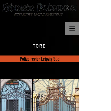
TORE
Polizeirevier Leipzig Süd